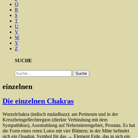
Q
R
S
T
U
V
W
Y
Z
SUCHE
Suche
Suche
einzelnen
Die einzelnen Chakras
Wurzelchakra (indisch muladhara): am Perineum und in der
Kreuzbeingeflechtregion (direkte Verbindung mit dem
Sympathikus), Ausstrahlung auf Nebennierengebiet, Prostata. Es hat
die Form eines roten Lotos mit vier Blättern; in der Mitte befindet
sich ein Quadrat, Symbol für das → Element Erde, das in sich ein