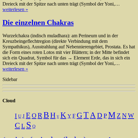
Dreieck mit der Spitze nach unten trägt (Symbol der Yoni,…
weiterlesen »
Die einzelnen Chakras
Wurzelchakra (indisch muladhara): am Perineum und in der
Kreuzbeingeflechtregion (direkte Verbindung mit dem
Sympathikus), Ausstrahlung auf Nebennierengebiet, Prostata. Es hat
die Form eines roten Lotos mit vier Blättern; in der Mitte befindet
sich ein Quadrat, Symbol für das → Element Erde, das in sich ein
Dreieck mit der Spitze nach unten trägt (Symbol der Yoni,…
weiterlesen »
Sidebar
Cloud
B
T
M
K
A
H
G
E
R
D
O
N
I
Z
W
P
F
J
Y
U
V
S
C
L
Q