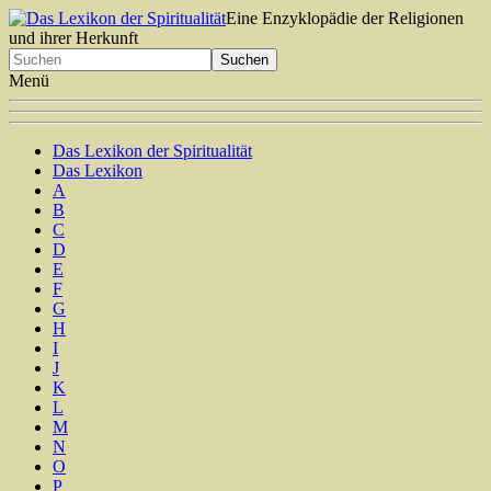
Eine Enzyklopädie der Religionen
und ihrer Herkunft
Menü
Das Lexikon der Spiritualität
Das Lexikon
A
B
C
D
E
F
G
H
I
J
K
L
M
N
O
P