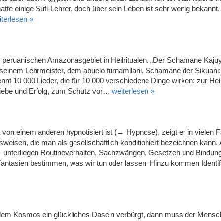
hatte einige Sufi-Lehrer, doch über sein Leben ist sehr wenig bekannt.
iterlesen »
eruanischen Amazonasgebiet in Heilritualen. „Der Schamane Kajuy
 seinem Lehrmeister, dem abuelo furnamilani, Schamane der Sikuani
ennt 10 000 Lieder, die für 10 000 verschiedene Dinge wirken: zur He
Liebe und Erfolg, zum Schutz vor…
weiterlesen »
on einem anderen hypnotisiert ist (→ Hypnose), zeigt er in vielen F
eisen, die man als gesellschaftlich konditioniert bezeichnen kann.
te – unterliegen Routineverhalten, Sachzwängen, Gesetzen und Bindun
tasien bestimmen, was wir tun oder lassen. Hinzu kommen Identifi
dem Kosmos ein glückliches Dasein verbürgt, dann muss der Mensch