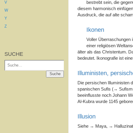
bestrebt sein, die gege
V
diesem harmonisch einfügen 
W
Ausdruck, die auf alte sch
Y
Z
Ikonen
Voller Überraschungen i
einer religiösen Weltans
älter als das Christentum. D
SUCHE
bedeutet. Ikonografie ist ei
Suche
Illuministen, persisc
Suche
Die persischen Illuministen
spanischen Sufis (→ Sufismu
beeinflusste noch Johann Wo
Al-Kubra wurde 1145 geboren
Illusion
Siehe → Maya, → Halluzinat