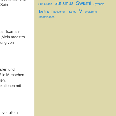
Swami
Sufismus
 Sein
Sufi-Orden
Symbole,
V
Tantra
Tibetischer
Trance
Weibliche
„kosmisches
ali Tsamani,
: ‚Mein maestro
ilung von
ällen und
 Alle Menschen
gen.
kationen mit
 vor allem