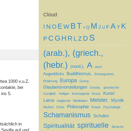
Cloud
B
T
M
A
K
E
N
O
W
I
F
J
Y
Q
U
V
S
G
C
H
R
D
Z
P
L
(griech.,
(arab.),
(hebr.)
A
(nord.),
auch
Buddhismus,
Augenblicks
Enneagramm,
Europa
etwa 1000 v.u.Z.
Erfahrung
Georg
kontakte, bei
Glaubensvorstellungen
Gnosis,
gnostische
ins 5.
Kunst
Gurdjieff,
Heiliger
Kosmogonie
Kreuz
Meister,
Lama
Mystik
magische
Meditation
Philosophie
Mythen
Osho
Praxis
Psychologie
Schamanismus
Schulen
spirituelle
tsächlich in
Spiritualität
Sprache,
Sevilla auf und