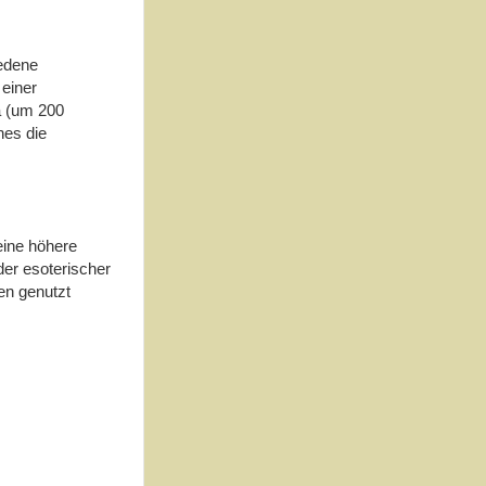
iedene
 einer
a (um 200
hes die
 eine höhere
der esoterischer
men genutzt