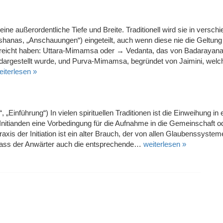
eine außerordentliche Tiefe und Breite. Traditionell wird sie in versch
shanas, „Anschauungen“) eingeteilt, auch wenn diese nie die Geltung
reicht haben: Uttara-Mimamsa oder → Vedanta, das von Badarayan
 dargestellt wurde, und Purva-Mimamsa, begründet von Jaimini, welc
eiterlesen »
ng“, „Einführung“) In vielen spirituellen Traditionen ist die Einweihung in
Initianden eine Vorbedingung für die Aufnahme in die Gemeinschaft o
axis der Initiation ist ein alter Brauch, der von allen Glaubenssyste
dass der Anwärter auch die entsprechende…
weiterlesen »