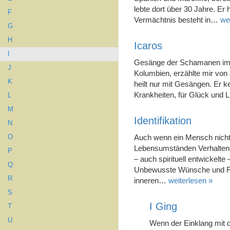
lebte dort über 30 Jahre. Er 
F
Vermächtnis besteht in…
we
G
H
Icaros
I
Gesänge der Schamanen im p
J
Kolumbien, erzählte mir von
K
heilt nur mit Gesängen. Er k
Krankheiten, für Glück und 
L
M
Identifikation
N
Auch wenn ein Mensch nicht v
O
Lebensumständen Verhaltensw
P
– auch spirituell entwickel
Q
Unbewusste Wünsche und Fan
R
inneren…
weiterlesen »
S
I Ging
T
U
Wenn der Einklang mit 