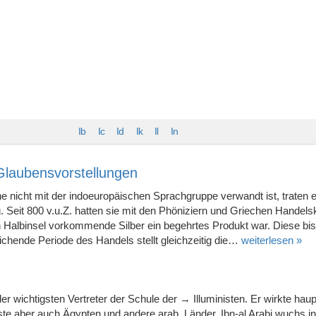
Ib
Ic
Id
Ik
Il
In
 Glaubensvorstellungen
he nicht mit der indoeuropäischen Sprachgruppe verwandt ist, traten 
. Seit 800 v.u.Z. hatten sie mit den Phöniziern und Griechen Handels
 Halbinsel vorkommende Silber ein begehrtes Produkt war. Diese bis 
eichende Periode des Handels stellt gleichzeitig die…
weiterlesen »
er wichtigsten Vertreter der Schule der → Illuministen. Er wirkte haup
e aber auch Ägypten und andere arab. Länder. Ibn-al Arabi wuchs in 