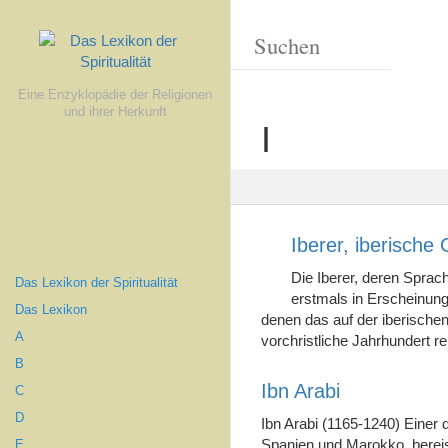
Eine Enzyklopädie der Religionen
und ihrer Herkunft
I
Iberer, iberische
Die Iberer, deren Sprac
Das Lexikon der Spiritualität
erstmals in Erscheinung
Das Lexikon
denen das auf der iberischen
A
vorchristliche Jahrhundert r
B
Ibn Arabi
C
D
Ibn Arabi (1165-1240) Einer d
Spanien und Marokko, bereist
E