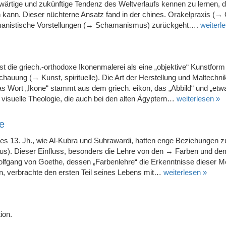
nwärtige und zukünftige Tendenz des Weltverlaufs kennen zu lernen, d
kann. Dieser nüchterne Ansatz fand in der chines. Orakelpraxis (→ 
amanistische Vorstellungen (→ Schamanismus) zurückgeht….
weiterl
st die griech.-orthodoxe Ikonenmalerei als eine „objektive“ Kunstform
chauung (→ Kunst, spirituelle). Die Art der Herstellung und Maltechnik
as Wort „Ikone“ stammt aus dem griech. eikon, das „Abbild“ und „etwa
ne visuelle Theologie, die auch bei den alten Ägyptern…
weiterlesen »
he
 des 13. Jh., wie Al-Kubra und Suhrawardi, hatten enge Beziehungen z
s). Dieser Einfluss, besonders die Lehre von den → Farben und dem
lfgang von Goethe, dessen „Farbenlehre“ die Erkenntnisse dieser Mei
, verbrachte den ersten Teil seines Lebens mit…
weiterlesen »
ion.