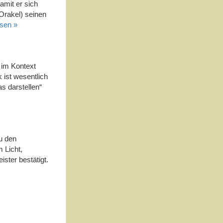
amit er sich
Orakel) seinen
esen »
 im Kontext
 ist wesentlich
s darstellen“
u den
 Licht,
ster bestätigt.