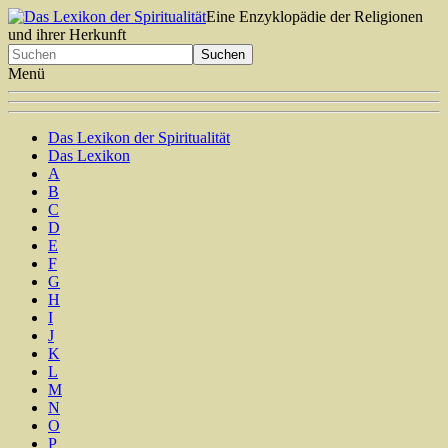
Eine Enzyklopädie der Religionen
und ihrer Herkunft
Menü
Das Lexikon der Spiritualität
Das Lexikon
A
B
C
D
E
F
G
H
I
J
K
L
M
N
O
P