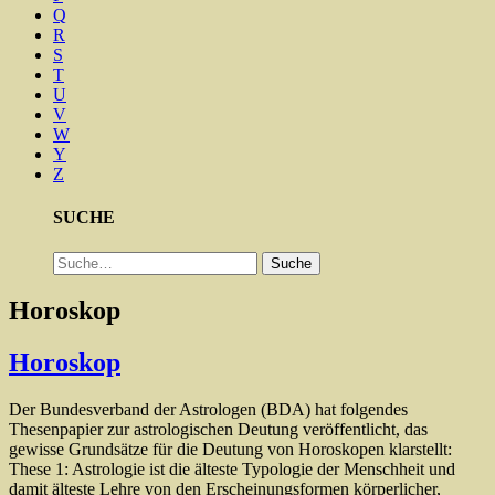
Q
R
S
T
U
V
W
Y
Z
SUCHE
Suche
Suche
Horoskop
Horoskop
Der Bundesverband der Astrologen (BDA) hat folgendes
Thesenpapier zur astrologischen Deutung veröffentlicht, das
gewisse Grundsätze für die Deutung von Horoskopen klarstellt:
These 1: Astrologie ist die älteste Typologie der Menschheit und
damit älteste Lehre von den Erscheinungsformen körperlicher,