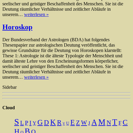
seelischer und geistiger Beschaffenheit des Menschen. Sie ist die
Deutung räumlicher Verhältnisse und zeitlicher Abläufe in
unserem…
weiterlesen »
Horoskop
Der Bundesverband der Astrologen (BDA) hat folgendes
Thesenpapier zur astrologischen Deutung veröffentlicht, das
gewisse Grundsätze für die Deutung von Horoskopen klarstellt:
These 1: Astrologie ist die älteste Typologie der Menschheit und
damit älteste Lehre von den Erscheinungsformen körperlicher,
seelischer und geistiger Beschaffenheit des Menschen. Sie ist die
Deutung räumlicher Verhältnisse und zeitlicher Abläufe in
unserem…
weiterlesen »
Sidebar
Cloud
S
M
T
K
A
G
C
E
D
R
N
L
I
Z
W
P
F
Y
J
U
V
B
H
O
Q