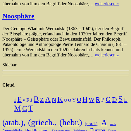
übernahm von ihm den Begriff der Noosphäre,…
weiterlesen »
Noosphäre
Der Geologe Wladimir Wernadski (1863 – 1945), der den Begriff
der Biosphäre prägte, erfand auch in den 1920er Jahren den Begriff
Noosphäre – Geistsphäre oder Bewusstseinsfeld. Der Philosoph,
Paläontologe und Anthropologe Pierre Teilhard de Chardin (1881 –
1955) lernte Wernadski in den 1920er Jahren in Paris kennen und
übernahm von ihm den Begriff der Noosphäre,…
weiterlesen »
Sidebar
Cloud
S
B
A
K
H
G
E
R
D
N
O
I
Z
W
L
P
F
J
Y
U
Q
V
M
T
C
(griech.,
(hebr.)
(arab.),
A
(nord.),
auch
Europa
Buddhismus,
Augenblicks
Enneagramm,
Erfahrung
Georg