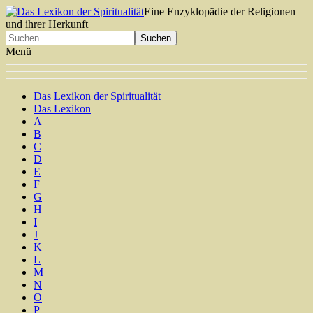
Eine Enzyklopädie der Religionen
und ihrer Herkunft
Menü
Das Lexikon der Spiritualität
Das Lexikon
A
B
C
D
E
F
G
H
I
J
K
L
M
N
O
P