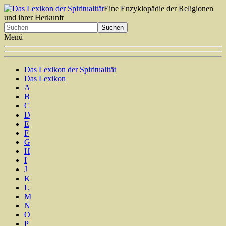
Eine Enzyklopädie der Religionen
und ihrer Herkunft
Menü
Das Lexikon der Spiritualität
Das Lexikon
A
B
C
D
E
F
G
H
I
J
K
L
M
N
O
P