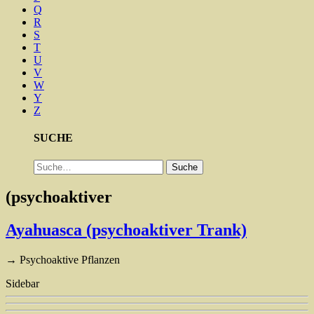
Q
R
S
T
U
V
W
Y
Z
SUCHE
Suche
Suche
(psychoaktiver
Ayahuasca (psychoaktiver Trank)
→ Psychoaktive Pflanzen
Sidebar