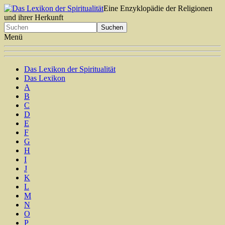
Eine Enzyklopädie der Religionen
und ihrer Herkunft
Menü
Das Lexikon der Spiritualität
Das Lexikon
A
B
C
D
E
F
G
H
I
J
K
L
M
N
O
P