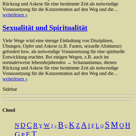
Rückzug und Askese für eine bestimmte Zeit als notwendige
Voraussetzung für die Konzentration auf den Weg und die…
weiterlesen »
Sexualität und Spiritualität
Viele Wege wird eine strenge Einhaltung von Disziplinen,
Übungen, Opfer und Askese (z.B. Fasten, sexuelle Abstinenz)
gefordert bzw. als notwendige Voraussetzung für eine spirituelle
Entwicklung erachtet. Bei einigen Wegen, z.B. auch im
normalerweise lebensbejahenden → Schamanismus, dienen
Rückzug und Askese für eine bestimmte Zeit als notwendige
Voraussetzung für die Konzentration auf den Weg und die…
weiterlesen »
Sidebar
Cloud
S
B
M
K
A
C
H
D
R
N
O
W
Z
I
L
F
Y
J
U
Q
V
T
G
E
P