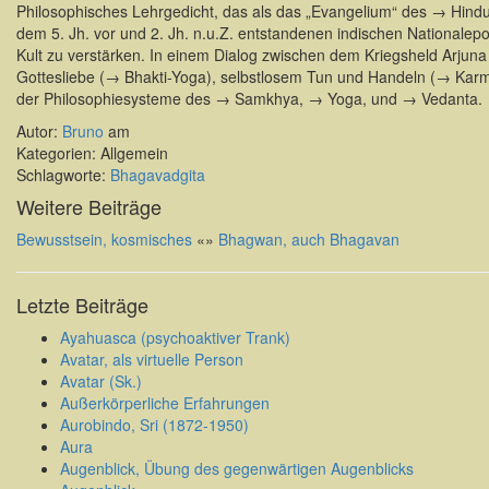
Philosophisches Lehrgedicht, das als das „Evangelium“ des → Hindui
dem 5. Jh. vor und 2. Jh. n.u.Z. entstandenen indischen Nationale
Kult zu verstärken. In einem Dialog zwischen dem Kriegsheld Arjuna
Gottesliebe (→ Bhakti-Yoga), selbstlosem Tun und Handeln (→ Karm
der Philosophiesysteme des → Samkhya, → Yoga, und → Vedanta.
Autor:
Bruno
am
Kategorien: Allgemein
Schlagworte:
Bhagavadgita
Weitere Beiträge
Bewusstsein, kosmisches
«
»
Bhagwan, auch Bhagavan
Letzte Beiträge
Ayahuasca (psychoaktiver Trank)
Avatar, als virtuelle Person
Avatar (Sk.)
Außerkörperliche Erfahrungen
Aurobindo, Sri (1872-1950)
Aura
Augenblick, Übung des gegenwärtigen Augenblicks