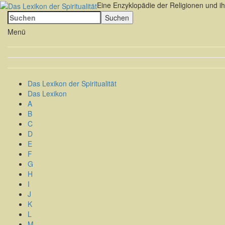
Eine Enzyklopädie der Religionen und ih
Menü
Das Lexikon der Spiritualität
Das Lexikon
A
B
C
D
E
F
G
H
I
J
K
L
M