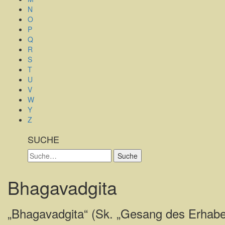
N
O
P
Q
R
S
T
U
V
W
Y
Z
SUCHE
Suche
Suche
Bhagavadgita
„Bhagavadgita“ (Sk. „Gesang des Erhab