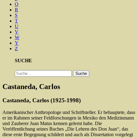
Q
R
S
T
U
V
W
Y
Z
SUCHE
Suche
Suche
Castaneda, Carlos
Castaneda, Carlos (1925-1998)
Amerikanischer Anthropologe und Schriftsteller. Er behauptete, dass
er im Rahmen seiner Feldforschungen in Mexiko den Medizinmann
und Zauberer Juan Matus kennen gelernt habe. Die
Veröffentlichung seines Buches „Die Lehren des Don Juan“, das
diese erste Begegnung schildert und auch als Dissertation vorgelegt