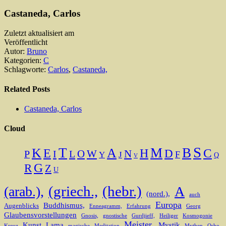
Castaneda, Carlos
Zuletzt aktualisiert am
Veröffentlicht
Autor:
Bruno
Kategorien:
C
Schlagworte:
Carlos
,
Castaneda,
Related Posts
Castaneda, Carlos
Cloud
S
T
M
B
K
A
H
C
E
D
O
N
I
L
W
P
F
Y
J
Q
V
G
R
Z
U
(griech.,
(hebr.)
(arab.),
A
(nord.),
auch
Europa
Buddhismus,
Augenblicks
Enneagramm,
Erfahrung
Georg
Glaubensvorstellungen
Gnosis,
gnostische
Gurdjieff,
Heiliger
Kosmogonie
Meister,
Kunst
Lama
Mystik
Kreuz
magische
Meditation
Mythen
Osho