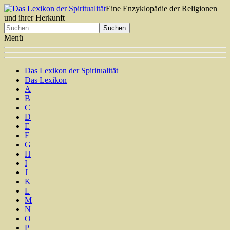
Eine Enzyklopädie der Religionen
und ihrer Herkunft
Menü
Das Lexikon der Spiritualität
Das Lexikon
A
B
C
D
E
F
G
H
I
J
K
L
M
N
O
P