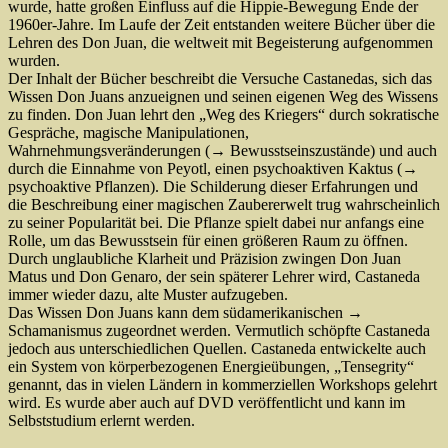
wurde, hatte großen Einfluss auf die Hippie-Bewegung Ende der
1960er-Jahre. Im Laufe der Zeit entstanden weitere Bücher über die
Lehren des Don Juan, die weltweit mit Begeisterung aufgenommen
wurden.
Der Inhalt der Bücher beschreibt die Versuche Castanedas, sich das
Wissen Don Juans anzueignen und seinen eigenen Weg des Wissens
zu finden. Don Juan lehrt den „Weg des Kriegers“ durch sokratische
Gespräche, magische Manipulationen,
Wahrnehmungsveränderungen (→ Bewusstseinszustände) und auch
durch die Einnahme von Peyotl, einen psychoaktiven Kaktus (→
psychoaktive Pflanzen). Die Schilderung dieser Erfahrungen und
die Beschreibung einer magischen Zaubererwelt trug wahrscheinlich
zu seiner Popularität bei. Die Pflanze spielt dabei nur anfangs eine
Rolle, um das Bewusstsein für einen größeren Raum zu öffnen.
Durch unglaubliche Klarheit und Präzision zwingen Don Juan
Matus und Don Genaro, der sein späterer Lehrer wird, Castaneda
immer wieder dazu, alte Muster aufzugeben.
Das Wissen Don Juans kann dem südamerikanischen →
Schamanismus zugeordnet werden. Vermutlich schöpfte Castaneda
jedoch aus unterschiedlichen Quellen. Castaneda entwickelte auch
ein System von körperbezogenen Energieübungen, „Tensegrity“
genannt, das in vielen Ländern in kommerziellen Workshops gelehrt
wird. Es wurde aber auch auf DVD veröffentlicht und kann im
Selbststudium erlernt werden.