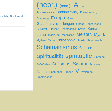
(hebr.)
A
(nord.),
auch
Buddhismus,
Augenblicks
Enneagramm,
eibliche Spiritualität
Europa
Erfahrung
Georg
Glaubensvorstellungen
Gnosis,
gnostische
Kunst
Gurdjieff,
Heiliger
Kosmogonie
Kreuz
Meister,
Lama
Mystik
magische
Meditation
Philosophie
Mythen
Osho
Praxis
Psychologie
Schamanismus
Schulen
spirituelle
Spiritualität
Sprache,
Swami
Sufismus
Sufi-Orden
Symbole,
V
Tantra
Tibetischer
Trance
Weibliche
„kosmisches
SS