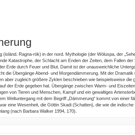
merung
(isländ. Ragna-rök) in der nord. Mythologie (der Wöluspa, der „Sehe
nde Katastrophe, der Schlacht am Enden der Zeiten, dem Fallen der
er Erde durch Feuer und Blut. Damit ist der unausweichliche Unterg
cht die Übergänge Abend- und Morgendämmerung. Mit der Dramatik
aber zugleich größere Zyklen beschrieben wie beispielsweise die 
 auf der Erde gegeben hat. Übergänge zwischen Warm- und Eiszeite
gen von Tieren und Menschen, Kampf und ein gewaltiges Artensterbe
nem Weltuntergang mit dem Begriff „Dämmerung“ kommt von einer fä
war eine Wesenheit, die Göttin Skadi (Schatten), die wie die indische
lang (nach Barbara Walker 1994, 170).