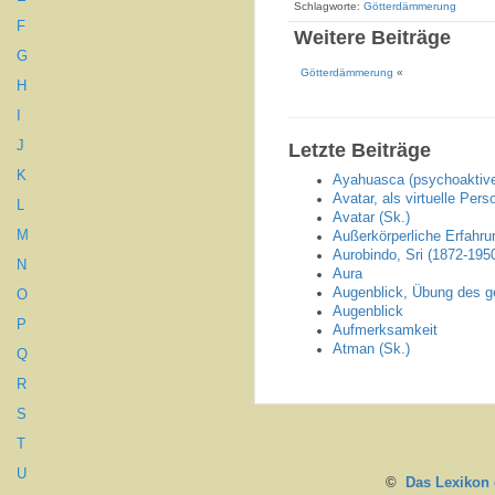
Schlagworte:
Götterdämmerung
F
Weitere Beiträge
G
Götterdämmerung
«
H
I
J
Letzte Beiträge
K
Ayahuasca (psychoaktive
Avatar, als virtuelle Pers
L
Avatar (Sk.)
M
Außerkörperliche Erfahr
Aurobindo, Sri (1872-195
N
Aura
Augenblick, Übung des g
O
Augenblick
P
Aufmerksamkeit
Atman (Sk.)
Q
R
S
T
U
©
Das Lexikon d