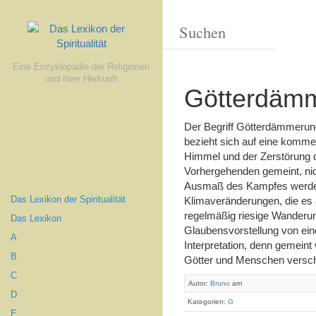
Eine Enzyklopädie der Religionen
und ihrer Herkunft
Götterdäm
Der Begriff Götterdämmerung 
bezieht sich auf eine komme
Himmel und der Zerstörung d
Vorhergehenden gemeint, ni
Ausmaß des Kampfes werden 
Das Lexikon der Spiritualität
Klimaveränderungen, die es
regelmäßig riesige Wanderun
Das Lexikon
Glaubensvorstellung von ei
A
Interpretation, denn gemeint 
B
Götter und Menschen versch
C
Autor:
Bruno
am
D
Kategorien:
G
E