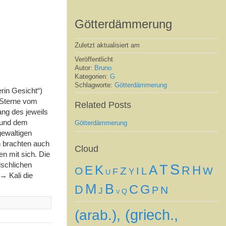
Götterdämmerung
Zuletzt aktualisiert am
Veröffentlicht
Autor:
Bruno
Kategorien:
G
Schlagworte:
Götterdämmerung
rin Gesicht“)
 Sterne vom
Related Posts
ang des jeweils
 und dem
Götterdämmerung
gewaltigen
n brachten auch
Cloud
n mit sich. Die
lschlichen
S
A
T
K
H
E
R
O
Z
W
I
L
F
Y
U
 → Kali die
M
B
G
C
D
N
P
J
Q
V
(griech.,
(arab.),