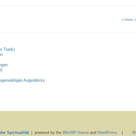
»
Göttin, w
r Trank)
on
ungen
0)
egenwärtigen Augenblicks
er Spiritualität
| powered by the
WikiWP theme
and
WordPress
. |
R