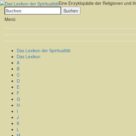
Eine Enzyklopädie der Religionen und ih
Menü
Das Lexikon der Spiritualität
Das Lexikon
A
B
C
D
E
F
G
H
I
J
K
L
M