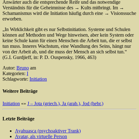
Anwärter auch die entsprechende Reife und das notwendige
Verständnis für die Geheimnisse des → Kults mitbringt. Im →
Schamanismus wird die Initiation häufig durch eine → Visionssuche
erworben.
„In Wirklichkeit gibt es nur Selbstinitiation. Systeme und Schulen
können auf Methoden und Wege hinweisen, aber kein System oder
keine Schule kann für einen Menschen die Arbeit tun, die er selbst
tun muss. Inneres Wachstum, eine Wandlung des Seins, hängt nur
von der Arbeit ab, und die muss der Mensch an sich selbst tun.“
(G.I. Gurdjieff, in: P. D. Ouspensky, 1966, 463)
Autor:
Bruno
am
Kategorien:
I
Schlagworte:
Initiation
Weitere Beiträge
Initiation
«
»
J – Jota (griech.), Ja (arab.), Jod (hebr.)
Letzte Beiträge
Ayahuasca (psychoaktiver Trank)
Avatar, als virtuelle Person