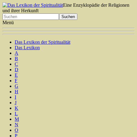
Eine Enzyklopädie der Religionen
und ihrer Herkunft
Menü
Das Lexikon der Spiritualität
Das Lexikon
A
B
C
D
E
F
G
H
I
J
K
L
M
N
O
P