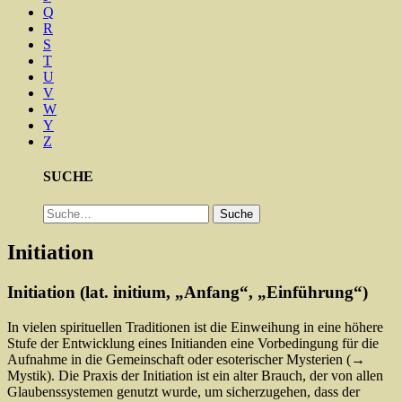
Q
R
S
T
U
V
W
Y
Z
SUCHE
Suche
Suche
Initiation
Initiation (lat. initium, „Anfang“, „Einführung“)
In vielen spirituellen Traditionen ist die Einweihung in eine höhere
Stufe der Entwicklung eines Initianden eine Vorbedingung für die
Aufnahme in die Gemeinschaft oder esoterischer Mysterien (→
Mystik). Die Praxis der Initiation ist ein alter Brauch, der von allen
Glaubenssystemen genutzt wurde, um sicherzugehen, dass der