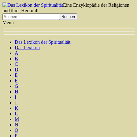
Eine Enzyklopädie der Religionen
und ihrer Herkunft
Menü
Das Lexikon der Spiritualität
Das Lexikon
A
B
C
D
E
F
G
H
I
J
K
L
M
N
O
P