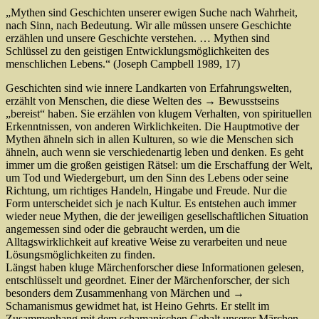
„Mythen sind Geschichten unserer ewigen Suche nach Wahrheit,
nach Sinn, nach Bedeutung. Wir alle müssen unsere Geschichte
erzählen und unsere Geschichte verstehen. … Mythen sind
Schlüssel zu den geistigen Entwicklungsmöglichkeiten des
menschlichen Lebens.“ (Joseph Campbell 1989, 17)
Geschichten sind wie innere Landkarten von Erfahrungswelten,
erzählt von Menschen, die diese Welten des → Bewusstseins
„bereist“ haben. Sie erzählen von klugem Verhalten, von spirituellen
Erkenntnissen, von anderen Wirklichkeiten. Die Hauptmotive der
Mythen ähneln sich in allen Kulturen, so wie die Menschen sich
ähneln, auch wenn sie verschiedenartig leben und denken. Es geht
immer um die großen geistigen Rätsel: um die Erschaffung der Welt,
um Tod und Wiedergeburt, um den Sinn des Lebens oder seine
Richtung, um richtiges Handeln, Hingabe und Freude. Nur die
Form unterscheidet sich je nach Kultur. Es entstehen auch immer
wieder neue Mythen, die der jeweiligen gesellschaftlichen Situation
angemessen sind oder die gebraucht werden, um die
Alltagswirklichkeit auf kreative Weise zu verarbeiten und neue
Lösungsmöglichkeiten zu finden.
Längst haben kluge Märchenforscher diese Informationen gelesen,
entschlüsselt und geordnet. Einer der Märchenforscher, der sich
besonders dem Zusammenhang von Märchen und →
Schamanismus gewidmet hat, ist Heino Gehrts. Er stellt im
Zusammenhang mit dem schamanischen Gehalt unserer Märchen