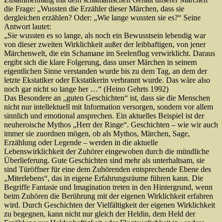
die Frage: „Wussten die Erzähler dieser Märchen, dass sie
dergleichen erzählen? Oder: „Wie lange wussten sie es?“ Seine
Antwort lautet:
„Sie wussten es so lange, als noch ein Bewusstsein lebendig war
von dieser zweiten Wirklichkeit außer der leibhaftigen, von jener
Märchenwelt, die ein Schamane im Seelenflug verwirklicht. Daraus
ergibt sich die klare Folgerung, dass unser Märchen in seinem
eigentlichen Sinne verstanden wurde bis zu dem Tag, an dem der
letzte Ekstatiker oder Ekstatikerin verbrannt wurde. Das wäre also
noch gar nicht so lange her …“ (Heino Gehrts 1992)
Das Besondere an „guten Geschichten“ ist, dass sie die Menschen
nicht nur intellektuell mit Information versorgen, sondern vor allem
sinnlich und emotional ansprechen. Ein aktuelles Beispiel ist der
neuheroische Mythos „Herr der Ringe“. Geschichten – wie wir auch
immer sie zuordnen mögen, ob als Mythos, Märchen, Sage,
Erzählung oder Legende – werden in die aktuelle
Lebenswirklichkeit der Zuhörer eingewoben durch die mündliche
Überlieferung. Gute Geschichten sind mehr als unterhaltsam, sie
sind Türöffner für eine dem Zuhörenden entsprechende Ebene des
„Miterlebens“, das in eigene Erfahrungsräume führen kann. Die
Begriffe Fantasie und Imagination treten in den Hintergrund, wenn
beim Zuhören die Berührung mit der eigenen Wirklichkeit erfahren
wird. Durch Geschichten der Vielfältigkeit der eigenen Wirklichkeit
zu begegnen, kann nicht nur gleich der Heldin, dem Held der