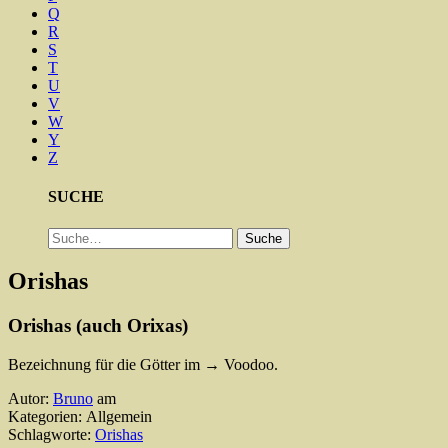
Q
R
S
T
U
V
W
Y
Z
SUCHE
Suche
Suche
Orishas
Orishas (auch Orixas)
Bezeichnung für die Götter im → Voodoo.
Autor:
Bruno
am
Kategorien: Allgemein
Schlagworte:
Orishas