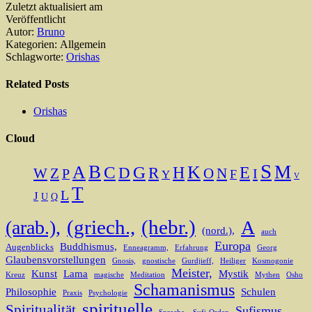
Zuletzt aktualisiert am
Veröffentlicht
Autor:
Bruno
Kategorien: Allgemein
Schlagworte:
Orishas
Related Posts
Orishas
Cloud
S
B
M
A
K
C
G
H
E
D
R
O
N
W
Z
I
P
F
Y
V
T
L
J
U
Q
(griech.,
(hebr.)
(arab.),
A
(nord.),
auch
Europa
Buddhismus,
Augenblicks
Enneagramm,
Erfahrung
Georg
Glaubensvorstellungen
Gnosis,
gnostische
Gurdjieff,
Heiliger
Kosmogonie
Meister,
Kunst
Lama
Mystik
Kreuz
magische
Meditation
Mythen
Osho
Schamanismus
Philosophie
Schulen
Praxis
Psychologie
spirituelle
Spiritualität
Sufismus