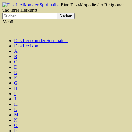
Eine Enzyklopädie der Religionen
und ihrer Herkunft
Menü
Das Lexikon der Spiritualität
Das Lexikon
A
B
C
D
E
F
G
H
I
J
K
L
M
N
O
P