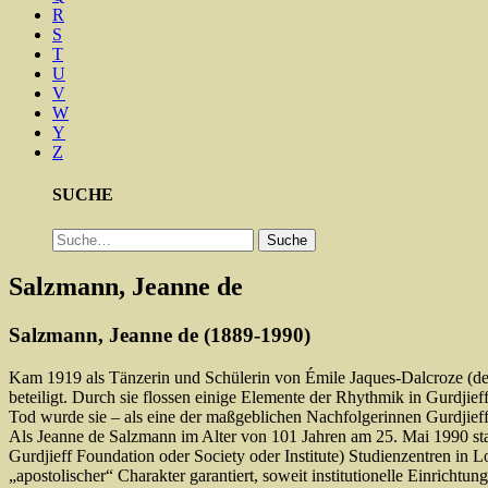
R
S
T
U
V
W
Y
Z
SUCHE
Suche
Suche
Salzmann, Jeanne de
Salzmann, Jeanne de (1889-1990)
Kam 1919 als Tänzerin und Schülerin von Émile Jaques-Dalcroze (der 
beteiligt. Durch sie flossen einige Elemente der Rhythmik in Gurdjief
Tod wurde sie – als eine der maßgeblichen Nachfolgerinnen Gurdjieff
Als Jeanne de Salzmann im Alter von 101 Jahren am 25. Mai 1990 star
Gurdjieff Foundation oder Society oder Institute) Studienzentren in
„apostolischer“ Charakter garantiert, soweit institutionelle Einricht