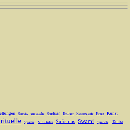
ellungen
Kunst
Gnosis,
gnostische
Gurdjieff,
Heiliger
Kosmogonie
Kreuz
rituelle
Swami
Sufismus
Tantra
Sprache,
Sufi-Orden
Symbole,