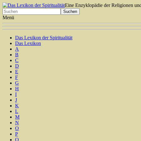
Eine Enzyklopädie der Religionen und
Menü
Das Lexikon der Spiritualität
Das Lexikon
A
B
C
D
E
F
G
H
I
J
K
L
M
N
O
P
Q