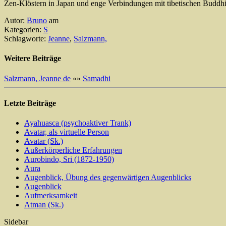
Zen-Klöstern in Japan und enge Verbindungen mit tibetischen Buddhi
Autor:
Bruno
am
Kategorien:
S
Schlagworte:
Jeanne
,
Salzmann,
Weitere Beiträge
Salzmann, Jeanne de
«
»
Samadhi
Letzte Beiträge
Ayahuasca (psychoaktiver Trank)
Avatar, als virtuelle Person
Avatar (Sk.)
Außerkörperliche Erfahrungen
Aurobindo, Sri (1872-1950)
Aura
Augenblick, Übung des gegenwärtigen Augenblicks
Augenblick
Aufmerksamkeit
Atman (Sk.)
Sidebar