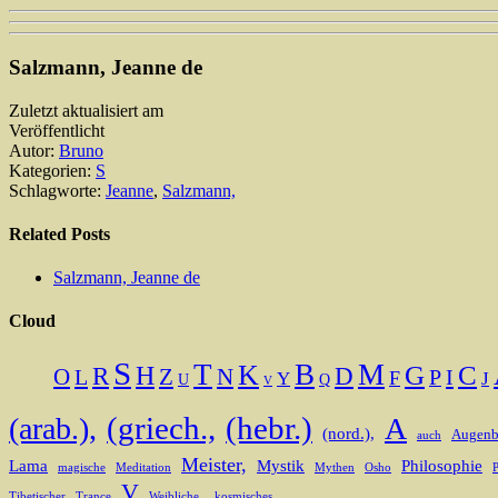
Salzmann, Jeanne de
Zuletzt aktualisiert am
Veröffentlicht
Autor:
Bruno
Kategorien:
S
Schlagworte:
Jeanne
,
Salzmann,
Related Posts
Salzmann, Jeanne de
Cloud
S
T
B
M
K
H
G
C
R
D
O
N
L
Z
I
P
F
Y
J
U
Q
V
(griech.,
(hebr.)
(arab.),
A
(nord.),
Augenb
auch
Meister,
Lama
Mystik
Philosophie
magische
Meditation
Mythen
Osho
P
V
Tibetischer
Trance
Weibliche
„kosmisches