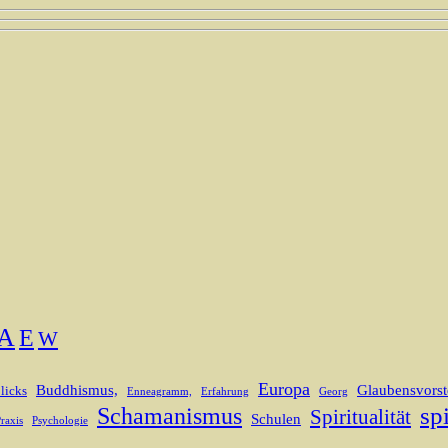
A
E
W
Europa
Buddhismus,
Glaubensvorst
licks
Enneagramm,
Erfahrung
Georg
spi
Schamanismus
Spiritualität
Schulen
raxis
Psychologie