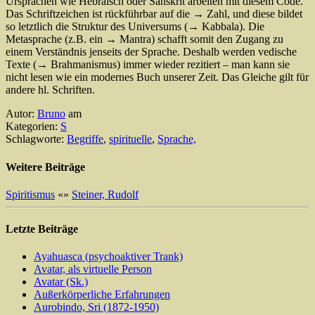
Ursprachen wie Hebräisch oder Sanskrit arbeiten mit diesem Code.
Das Schriftzeichen ist rückführbar auf die → Zahl, und diese bildet
so letztlich die Struktur des Universums (→ Kabbala). Die
Metasprache (z.B. ein → Mantra) schafft somit den Zugang zu
einem Verständnis jenseits der Sprache. Deshalb werden vedische
Texte (→ Brahmanismus) immer wieder rezitiert – man kann sie
nicht lesen wie ein modernes Buch unserer Zeit. Das Gleiche gilt für
andere hl. Schriften.
Autor:
Bruno
am
Kategorien:
S
Schlagworte:
Begriffe
,
spirituelle
,
Sprache,
Weitere Beiträge
Spiritismus
«
»
Steiner, Rudolf
Letzte Beiträge
Ayahuasca (psychoaktiver Trank)
Avatar, als virtuelle Person
Avatar (Sk.)
Außerkörperliche Erfahrungen
Aurobindo, Sri (1872-1950)