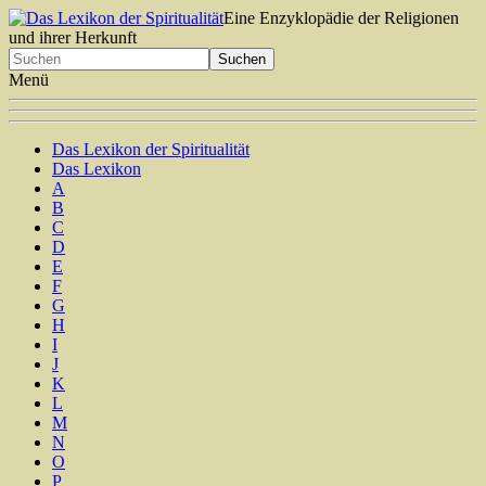
Eine Enzyklopädie der Religionen
und ihrer Herkunft
Menü
Das Lexikon der Spiritualität
Das Lexikon
A
B
C
D
E
F
G
H
I
J
K
L
M
N
O
P