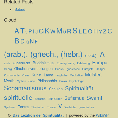
Related Posts
Subud
Cloud
S
T
M
A
K
G
H
C
E
R
W
O
Z
I
L
P
J
Y
U
V
B
D
N
F
Q
(griech.,
(hebr.)
(arab.),
A
(nord.),
Europa
Buddhismus,
Augenblicks
auch
Enneagramm,
Erfahrung
Glaubensvorstellungen
Georg
Gnosis,
gnostische
Gurdjieff,
Heiliger
Meister,
Kunst
Lama
Kosmogonie
Kreuz
magische
Meditation
Mystik
Philosophie
Mythen
Osho
Praxis
Psychologie
Schamanismus
Spiritualität
Schulen
spirituelle
Swami
Sufismus
Sprache,
Sufi-Orden
V
Tantra
Symbole,
Tibetischer
Trance
Weibliche
„kosmisches
©
Das Lexikon der Spiritualität
| powered by the
WikiWP