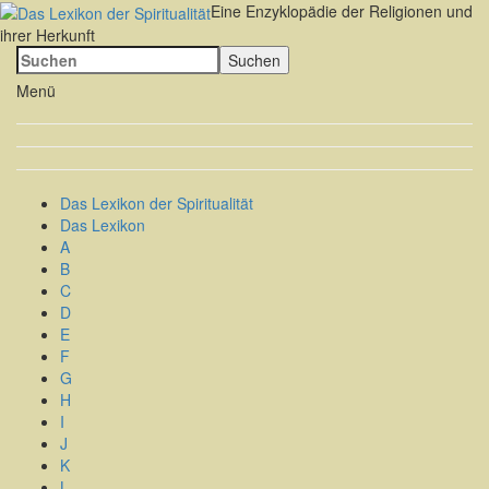
Eine Enzyklopädie der Religionen und
ihrer Herkunft
Menü
Das Lexikon der Spiritualität
Das Lexikon
A
B
C
D
E
F
G
H
I
J
K
L