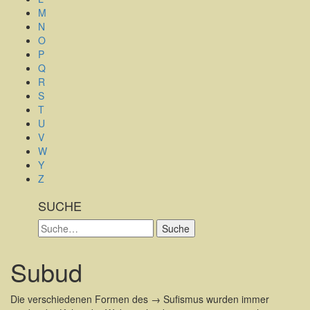
M
N
O
P
Q
R
S
T
U
V
W
Y
Z
SUCHE
Suche
Suche
Subud
Die verschiedenen Formen des → Sufismus wurden immer