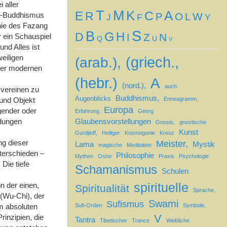
 aller
T
M
A
K
C
E
R
n)-Buddhismus
O
W
P
L
F
J
Y
hie des Fazang
S
B
G
H
D
Z
N
r ein Schauspiel
I
Q
U
V
und Alles ist
eiligen
(griech.,
(arab.),
 der modernen
(hebr.)
A
(nord.),
auch
 vereinen zu
Buddhismus,
Augenblicks
 und Objekt
Enneagramm,
Europa
lgender oder
Erfahrung
Georg
idungen
Glaubensvorstellungen
Gnosis,
gnostische
Kunst
Gurdjieff,
Heiliger
Kosmogonie
Kreuz
ng dieser
Meister,
Lama
Mystik
magische
Meditation
nterschieden –
Philosophie
Mythen
Osho
Praxis
Psychologie
Die tiefe
Schamanismus
Schulen
→
spirituelle
n der einen,
Spiritualität
Sprache,
 (Wu-Chi), der
Swami
Sufismus
m absoluten
Sufi-Orden
Symbole,
V
rinzipien, die
Tantra
Tibetischer
Trance
Weibliche