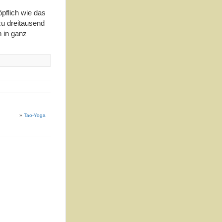
pflich wie das
zu dreitausend
n in ganz
»
Tao-Yoga