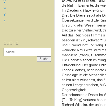
aktive, lichte Kraft des Yang
V
die fünf → Elemente, die wi
W
Im Daodejing (Tao-Te-King) h
Y
Drei. Die Drei erzeugt alle D
Übersetzungen wird „der Sinn
Z
Ursprung aller Wesen; seine 
Dao zu einer Vielheit wird, t
Auf das Reich des Himmels be
bezogen ist Yin „schwach“ u
SUCHE
und Zuwendung“ und Yang „Ge
Suche
weibliche Naturkraft, wird m
männliche (Yang), zusammen 
Suche
Die Daoisten sehen im Yijin
Entwicklung. Der große Phi
Laoze (Laotse), begründete e
Grundlage ist die Menschli
selbst nicht wünschst, das 
seinen Lehrgesprächen, äuße
Gegenseitigkeit.
Der bekannteste Daoist im W
(Tao-Te-King) verfasst haben 
Richard Wilhelm, der unübertr