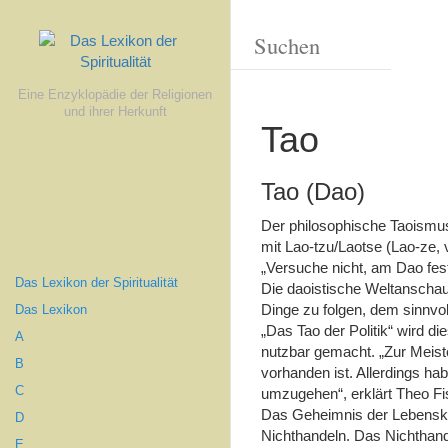
Eine Enzyklopädie der Religionen
und ihrer Herkunft
Tao
Tao (Dao)
Der philosophische Taoism
mit Lao-tzu/Laotse (Lao-ze,
„Versuche nicht, am Dao festz
Das Lexikon der Spiritualität
Die daoistische Weltanschauu
Dinge zu folgen, dem sinnvoll
Das Lexikon
„Das Tao der Politik“ wird d
A
nutzbar gemacht. „Zur Meiste
B
vorhanden ist. Allerdings ha
C
umzugehen“, erklärt Theo Fi
Das Geheimnis der Lebensku
D
Nichthandeln. Das Nichthande
E