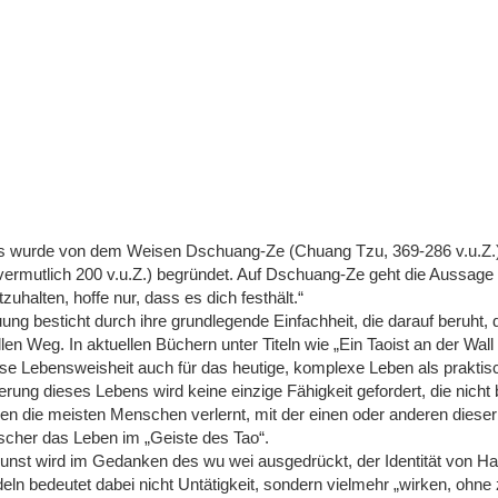
us wurde von dem Weisen Dschuang-Ze (Chuang Tzu, 369-286 v.u.Z
 vermutlich 200 v.u.Z.) begründet. Auf Dschuang-Ze geht die Aussage
uhalten, hoffe nur, dass es dich festhält.“
ng besticht durch ihre grundlegende Einfachheit, die darauf beruht,
en Weg. In aktuellen Büchern unter Titeln wie „Ein Taoist an der Wall
iese Lebensweisheit auch für das heutige, komplexe Leben als praktis
rung dieses Lebens wird keine einzige Fähigkeit gefordert, die nicht 
ben die meisten Menschen verlernt, mit der einen oder anderen dieser
scher das Leben im „Geiste des Tao“.
nst wird im Gedanken des wu wei ausgedrückt, der Identität von H
ln bedeutet dabei nicht Untätigkeit, sondern vielmehr „wirken, ohne z