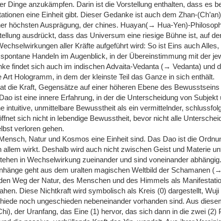
er Dinge anzukämpfen. Darin ist die Vorstellung enthalten, dass es bei
tationen eine Einheit gibt. Dieser Gedanke ist auch dem Zhan-(Ch’a
einer höchsten Ausprägung, der chines. Huayan(→ Hua-Yen)-Philosop
tellung ausdrückt, dass das Universum eine riesige Bühne ist, auf de
Wechselwirkungen aller Kräfte aufgeführt wird: So ist Eins auch Alles, 
 spontane Handeln im Augenblick, in der Übereinstimmung mit der jew
ke findet sich auch im indischen Advaita-Vedanta (→ Vedanta) und
 Art Hologramm, in dem der kleinste Teil das Ganze in sich enthält.
at die Kraft, Gegensätze auf einer höheren Ebene des Bewusstseins
ao ist eine innere Erfahrung, in der die Unterscheidung von Subjekt
e intuitive, unmittelbare Bewusstheit als ein vermittelnder, schlussfo
öffnet sich nicht in lebendige Bewusstheit, bevor nicht alle Untersche
lbst verloren gehen.
Mensch, Natur und Kosmos eine Einheit sind. Das Dao ist die Ordnu
n allem wirkt. Deshalb wird auch nicht zwischen Geist und Materie u
ehen in Wechselwirkung zueinander und sind voneinander abhängig. 
nhänge geht aus dem uralten magischen Weltbild der Schamanen (
den Weg der Natur, des Menschen und des Himmels als Manifestatio
ahen. Diese Nichtkraft wird symbolisch als Kreis (0) dargestellt, Wuji
schiede noch ungeschieden nebeneinander vorhanden sind. Aus diese
Chi), der Uranfang, das Eine (1) hervor, das sich dann in die zwei (2) P