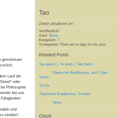
Tao
Zuletzt aktualisiert am
Veröffentlicht
Autor:
Bruno
Kategorien:
T
Schlagworte: There are no tags for this post
Related Posts
.) gemeinsam
Tau (griech.), Te (arab.), Taw (hebr.)
 zurück:
Tibetischer Buddhismus, auch Tibet-
 dem Lauf der
Tantra
 Street“ oder
Tai-Chi
che Philosophie
bereits bei uns
Tibetischer Buddhismus, Schulen
 Fähigkeiten
Tantra
andeln und
u streiten“,
Cloud