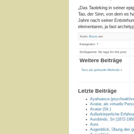
„Das Taoteking in seiner ep
Tao, der Sinn, von dem es ha
Jahre nach seiner Entstehun
elementaren, ja fast archety
Autor:
Bruno
am
Kategorien:
T
Schlagworte: No tags for this post
Weitere Beiträge
Tanz als spirituelle Methode
«
Letzte Beiträge
Ayahuasca (psychoaktive
Avatar, als virtuelle Pers
Avatar (Sk.)
Außerkörperliche Erfahr
Aurobindo, Sri (1872-195
Aura
Augenblick, Übung des g