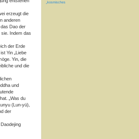
igung entstehen
„kosmisches
wei erzeugt die
 In anderen
t das Dao der
t sie. Indem das
eich der Erde
st Yin „Liebe
öge. Yin, die
ibliche und die
lichen
uddha und
eutende
hat. „Was du
Lunyu (Lun-yü),
nd der
s Daodejing