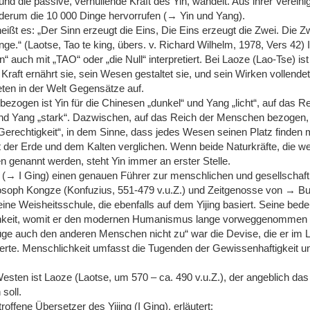
 und die passive, verhüllende Kraft des Yin, wandelt. Aus ihrer Verein
ederum die 10 000 Dinge hervorrufen (→ Yin und Yang).
eißt es: „Der Sinn erzeugt die Eins, Die Eins erzeugt die Zwei. Die Z
inge.“ (Laotse, Tao te king, übers. v. Richard Wilhelm, 1978, Vers 42)
“ auch mit „TAO“ oder „die Null“ interpretiert. Bei Laoze (Lao-Tse) is
Kraft ernährt sie, sein Wesen gestaltet sie, und sein Wirken vollende
reten in der Welt Gegensätze auf.
zogen ist Yin für die Chinesen „dunkel“ und Yang „licht“, auf das R
nd Yang „stark“. Dazwischen, auf das Reich der Menschen bezogen, i
rechtigkeit“, in dem Sinne, dass jedes Wesen seinen Platz finden m
it der Erde und dem Kalten verglichen. Wenn beide Naturkräfte, die we
genannt werden, steht Yin immer an erster Stelle.
g (→ I Ging) einen genauen Führer zur menschlichen und gesellschaft
losoph Kongze (Konfuzius, 551-479 v.u.Z.) und Zeitgenosse von → B
ine Weisheitsschule, die ebenfalls auf dem Yijing basiert. Seine bed
chkeit, womit er den modernen Humanismus lange vorweggenommen 
füge auch den anderen Menschen nicht zu“ war die Devise, die er im 
rte. Menschlichkeit umfasst die Tugenden der Gewissenhaftigkeit u
esten ist Laoze (Laotse, um 570 – ca. 490 v.u.Z.), der angeblich da
soll.
offene Übersetzer des Yijing (I Ging), erläutert: