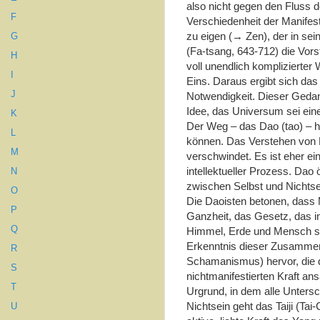
also nicht gegen den Fluss d
F
Verschiedenheit der Manifes
zu eigen (→ Zen), der in s
G
(Fa-tsang, 643-712) die Vors
H
voll unendlich komplizierter 
I
Eins. Daraus ergibt sich das
J
Notwendigkeit. Dieser Gedan
Idee, das Universum sei eine
K
Der Weg – das Dao (tao) – h
L
können. Das Verstehen von D
M
verschwindet. Es ist eher ein
intellektueller Prozess. Dao 
N
zwischen Selbst und Nichtse
O
Die Daoisten betonen, dass 
P
Ganzheit, das Gesetz, das i
Q
Himmel, Erde und Mensch st
Erkenntnis dieser Zusamme
R
Schamanismus) hervor, die 
S
nichtmanifestierten Kraft ans
T
Urgrund, in dem alle Unter
Nichtsein geht das Taiji (Tai-
U