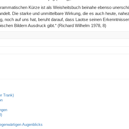
igrammatischen Kürze ist als Weisheitsbuch beinahe ebenso unerschö
ndelt. Die starke und unmittelbare Wirkung, die es auch heute, nahe
g, noch auf uns hat, beruht darauf, dass Laotse seinen Erkenntnisse
pischen Bildern Ausdruck gibt.“ (Richard Wilhelm 1978, 8)
r Trank)
on
ungen
0)
egenwärtigen Augenblicks