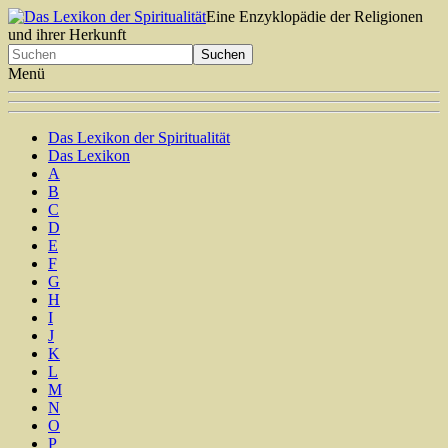
Eine Enzyklopädie der Religionen
und ihrer Herkunft
Menü
Das Lexikon der Spiritualität
Das Lexikon
A
B
C
D
E
F
G
H
I
J
K
L
M
N
O
P