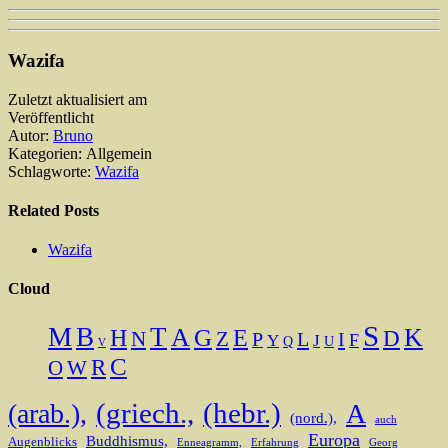
Wazifa
Zuletzt aktualisiert am
Veröffentlicht
Autor:
Bruno
Kategorien: Allgemein
Schlagworte:
Wazifa
Related Posts
Wazifa
Cloud
S
M
B
T
A
K
H
G
E
D
N
Z
L
I
P
F
Y
J
Q
U
V
C
R
O
W
(griech.,
(hebr.)
(arab.),
A
(nord.),
auch
Europa
Buddhismus,
Augenblicks
Enneagramm,
Erfahrung
Georg