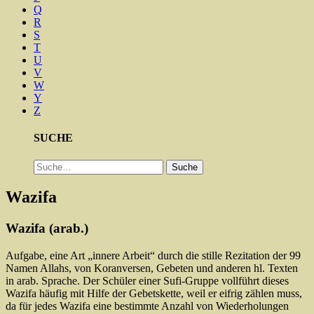
Q
R
S
T
U
V
W
Y
Z
SUCHE
Suche
Suche
Wazifa
Wazifa (arab.)
Aufgabe, eine Art „innere Arbeit“ durch die stille Rezitation der 99
Namen Allahs, von Koranversen, Gebeten und anderen hl. Texten
in arab. Sprache. Der Schüler einer Sufi-Gruppe vollführt dieses
Wazifa häufig mit Hilfe der Gebetskette, weil er eifrig zählen muss,
da für jedes Wazifa eine bestimmte Anzahl von Wiederholungen