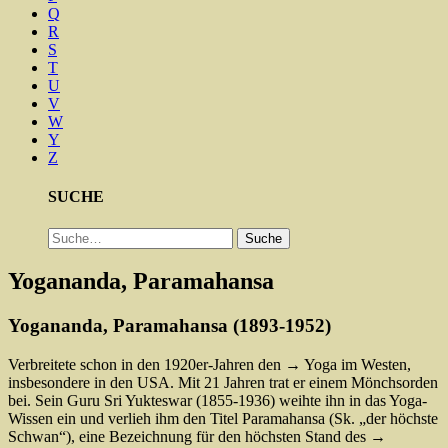
Q
R
S
T
U
V
W
Y
Z
SUCHE
Suche
Suche
Yogananda, Paramahansa
Yogananda, Paramahansa (1893-1952)
Verbreitete schon in den 1920er-Jahren den → Yoga im Westen,
insbesondere in den USA. Mit 21 Jahren trat er einem Mönchsorden
bei. Sein Guru Sri Yukteswar (1855-1936) weihte ihn in das Yoga-
Wissen ein und verlieh ihm den Titel Paramahansa (Sk. „der höchste
Schwan“), eine Bezeichnung für den höchsten Stand des →