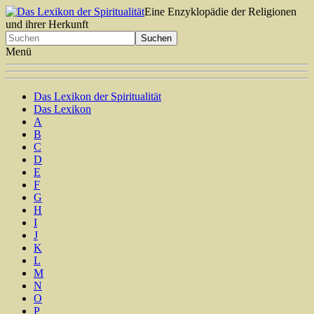
Eine Enzyklopädie der Religionen
und ihrer Herkunft
Menü
Das Lexikon der Spiritualität
Das Lexikon
A
B
C
D
E
F
G
H
I
J
K
L
M
N
O
P