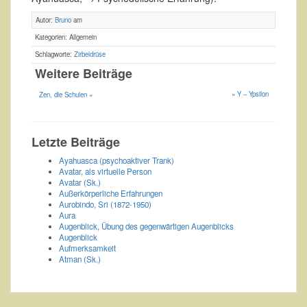
Autor:
Bruno
am
Kategorien: Allgemein
Schlagworte:
Zirbeldrüse
Weitere Beiträge
»
Y – Ypsilon
Zen, die Schulen
«
Letzte Beiträge
Ayahuasca (psychoaktiver Trank)
Avatar, als virtuelle Person
Avatar (Sk.)
Außerkörperliche Erfahrungen
Aurobindo, Sri (1872-1950)
Aura
Augenblick, Übung des gegenwärtigen Augenblicks
Augenblick
Aufmerksamkeit
Atman (Sk.)