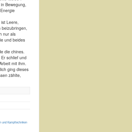
er in Bewegung,
 Energie
ist Leere,
n beizubringen,
h nur als
rie und beides
e die chines.
Er schlief und
Arbeit mit ihm.
ich ging dieses
ssen zählte,
n und Kampftechniken