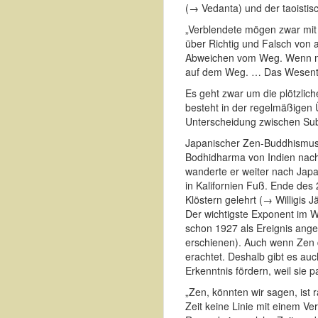
(→ Vedanta) und der taoisti
„Verblendete mögen zwar mit
über Richtig und Falsch von 
Abweichen vom Weg. Wenn man 
auf dem Weg. … Das Wesentli
Es geht zwar um die plötzlic
besteht in der regelmäßigen Ü
Unterscheidung zwischen Sub
Japanischer Zen-Buddhismus 
Bodhidharma von Indien nach
wanderte er weiter nach Jap
in Kalifornien Fuß. Ende des 2
Klöstern gelehrt (→ Willigis J
Der wichtigste Exponent im 
schon 1927 als Ereignis ange
erschienen). Auch wenn Zen d
erachtet. Deshalb gibt es au
Erkenntnis fördern, weil sie
„Zen, könnten wir sagen, ist
Zeit keine Linie mit einem V