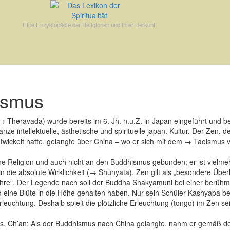
Eine Enzyklopädie der Religionen und ihrer Herkunft
ismus
 Theravada) wurde bereits im 6. Jh. n.u.Z. in Japan eingeführt und be
nze intellektuelle, ästhetische und spirituelle japan. Kultur. Der Zen, 
ckelt hatte, gelangte über China – wo er sich mit dem → Taoismus v
ne Religion und auch nicht an den Buddhismus gebunden; er ist vielme
in die absolute Wirklichkeit (→ Shunyata). Zen gilt als „besondere Über
hre“. Der Legende nach soll der Buddha Shakyamuni bei einer berühm
d eine Blüte in die Höhe gehalten haben. Nur sein Schüler Kashyapa beg
leuchtung. Deshalb spielt die plötzliche Erleuchtung (tongo) im Zen sei
, Ch’an: Als der Buddhismus nach China gelangte, nahm er gemäß de