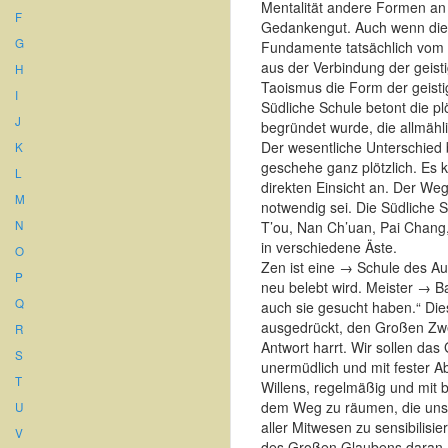
Mentalität andere Formen an a
F
Gedankengut. Auch wenn die 
G
Fundamente tatsächlich vom g
aus der Verbindung der geis
H
Taoismus die Form der geisti
I
Südliche Schule betont die pl
J
begründet wurde, die allmähl
Der wesentliche Unterschied 
K
geschehe ganz plötzlich. Es k
L
direkten Einsicht an. Der Weg
M
notwendig sei. Die Südliche 
N
T’ou, Nan Ch’uan, Pai Chang
in verschiedene Äste.
O
Zen ist eine → Schule des Aug
P
neu belebt wird. Meister → 
Q
auch sie gesucht haben.“ Die
ausgedrückt, den Großen Zwei
R
Antwort harrt. Wir sollen d
S
unermüdlich und mit fester Ab
T
Willens, regelmäßig und mit 
dem Weg zu räumen, die unsere
U
aller Mitwesen zu sensibilisie
V
des Großen Glaubens daran, 