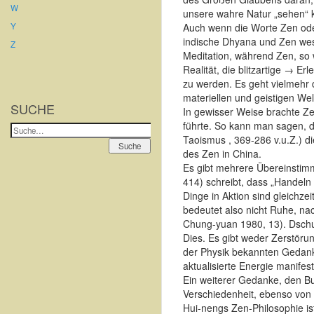
W
unsere wahre Natur „sehen“ 
Y
Auch wenn die Worte Zen ode
indische Dhyana und Zen wes
Z
Meditation, während Zen, so 
Realität, die blitzartige → Er
zu werden. Es geht vielmehr 
materiellen und geistigen We
SUCHE
In gewisser Weise brachte Z
führte. So kann man sagen, 
Suche
Taoismus , 369-286 v.u.Z.) d
Suche
des Zen in China.
Es gibt mehrere Übereinsti
414) schreibt, dass „Handeln
Dinge in Aktion sind gleichzei
bedeutet also nicht Ruhe, na
Chung-yuan 1980, 13). Dschuan
Dies. Es gibt weder Zerstörun
der Physik bekannten Gedank
aktualisierte Energie manifes
Ein weiterer Gedanke, den Bu
Verschiedenheit, ebenso von
Hui-nengs Zen-Philosophie ist