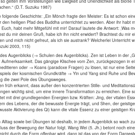
 so gelten ihm Vorstellungen wie Ewigkeit und Unendlichkeit als bloße 
sachen.“ (D.T. Suzuku 1987)
ie folgende Geschichte: „Ein Mönch fragte den Meister: Es ist schon eine
r den heiligen Pfad des Buddha unterrichtet zu werden. Aber ihr habt m
 Euch, habt mehr Mitgefühl mit mir! Darauf lautete die Antwort: ‚Was m
t du mir deinen Gruß, habe ich ihn nicht erwidert? Brachtest du mir e
n und mich nicht gefreut, als ich sie austrank? Welcherlei Unterricht 
uzuki 2003, 115)
 des Augenblicks (→ Schulen des Augenblicks). Zen ist Leben in der „G
 Aufmerksamkeit. Das gängige Klischee vom Zen, zurückgezogen in ei
ditieren oder → Koans (paradoxe Fragen) zu lösen, ist nur eine Seit
lspiels der kosmischen Grundkräfte → Yin und Yang sind Ruhe und B
 die zwei Pole des Übungsweges.
en früh erkannt, dass außer den konzentrierten Stille- und Meditation
ngen wichtig sind, um eine innere Transformation zu erreichen. Eine s
tet mit drei grundlegenden Energien bzw. Kräften: Jing, der vitalen Es
m des Lebens, der die bewusste Energie trägt, und Shen, der geistigen 
ste Aktivierung des Qi) kann die vitale Essenz zu einer geistigen K
 Alltag sowie bei Übungen ist deshalb, in jedem Augenblick so wach zu
luss der Bewegung der Natur folgt. Wang Wei (5. Jh.) betont noch ein
nicht durch die Form offenbar wird, dann ist das von der Form Dargestel