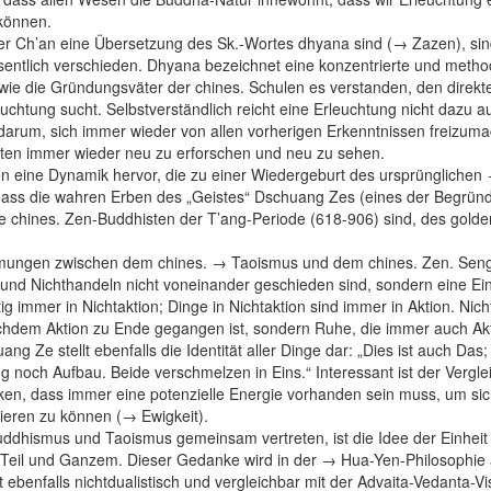
können.
r Ch’an eine Übersetzung des Sk.-Wortes dhyana sind (→ Zazen), si
entlich verschieden. Dhyana bezeichnet eine konzentrierte und meth
wie die Gründungsväter der chines. Schulen es verstanden, den direkten
leuchtung sucht. Selbstverständlich reicht eine Erleuchtung nicht dazu a
darum, sich immer wieder von allen vorherigen Erkenntnissen freizum
lten immer wieder neu zu erforschen und neu zu sehen.
en eine Dynamik hervor, die zu einer Wiedergeburt des ursprüngliche
dass die wahren Erben des „Geistes“ Dschuang Zes (eines der Begründ
ie chines. Zen-Buddhisten der T’ang-Periode (618-906) sind, des golde
mmungen zwischen dem chines. → Taoismus und dem chines. Zen. Sen
 und Nichthandeln nicht voneinander geschieden sind, sondern eine Einh
tig immer in Nichtaktion; Dinge in Nichtaktion sind immer in Aktion. Nic
chdem Aktion zu Ende gegangen ist, sondern Ruhe, die immer auch Akt
g Ze stellt ebenfalls die Identität aller Dinge dar: „Dies ist auch Das;
g noch Aufbau. Beide verschmelzen in Eins.“ Interessant ist der Vergl
en, dass immer eine potenzielle Energie vorhanden sein muss, um sic
tieren zu können (→ Ewigkeit).
ddhismus und Taoismus gemeinsam vertreten, ist die Idee der Einheit 
 Teil und Ganzem. Dieser Gedanke wird in der → Hua-Yen-Philosophie 
 ebenfalls nichtdualistisch und vergleichbar mit der Advaita-Vedanta-V