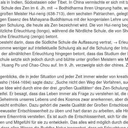
ls in Indien, Südostasien oder Tibet. In China vermischte er sich mit 
Schule des Zen im 6. Jh. mit → Bodhidharma ihren Ursprung hatte, w
roßen Meister Hui-neng (638-713), dem sechsten Patriarchen, gelegt.
tigen Essenz des Mahayana-Buddhismus mit der kongenialen Lehre un
gen Schulung, die heute als Zen bezeichnet wird. Die von Hui-neng be
ötzliche Erleuchtung (tongo), während die Nördliche Schule, die von S
iche Erleuchtung (zengo) betont.
besteht darin, dass die Südliche Schule die Auffassung vertrat, → Erle
omme weniger auf intellektuelle Schulung als auf die Schulung der Intu
 der allmählichen Erleuchtung hingegen betont, dass das Studium der h
Schule setzte sich jedoch durch und blühte unter großen Meistern wie M
, Huang Po und Chao-Chou auf. Im 9. Jh. verzweigte sich der chines.
enblicks, die in jeder Situation und jeder Zeit immer wieder von kreat
Basho (1644-1694) sagte dazu: „Suche nicht den Weg der Vorfahren, s
se Idee wird durch eine der drei „großen Qualitäten“ des Zen-Schulu
fel. Er besagt, dass das Leben immer als Frage zu verstehen ist, die
as Geheimnis unseres Lebens und des Kosmos zwar anerkennen, aber d
sicht enthüllen. Dazu gehört die zweite Qualität der Großen Entschlos
bewusster Entschlossenheit zu üben und hart daran zu arbeiten, alle H
 Erkenntnis verstellen. Es ist auch die Entschlossenheit, sich für die
ren und Mitgefühl für sie zu entwickeln. Das alles wird möglich durch die 
dass allen Wesen die Buddha-Natur innewohnt, dass wir Erleuchtung 