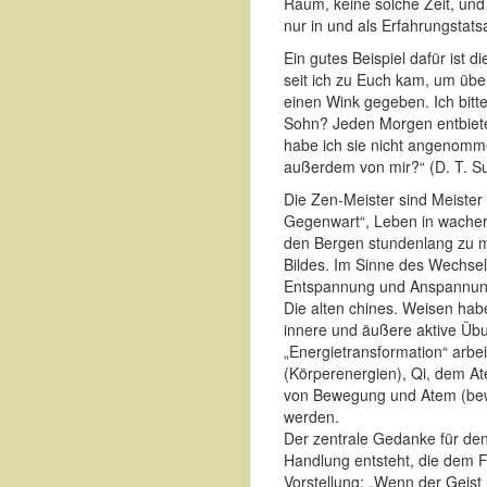
Raum, keine solche Zeit, und
nur in und als Erfahrungstat
Ein gutes Beispiel dafür ist d
seit ich zu Euch kam, um übe
einen Wink gegeben. Ich bitte
Sohn? Jeden Morgen entbietes
habe ich sie nicht angenomme
außerdem von mir?“ (D. T. S
Die Zen-Meister sind Meister
Gegenwart“, Leben in wacher
den Bergen stundenlang zu me
Bildes. Im Sinne des Wechse
Entspannung und Anspannung
Die alten chines. Weisen hab
innere und äußere aktive Übu
„Energietransformation“ arbei
(Körperenergien), Qi, dem Ate
von Bewegung und Atem (bewus
werden.
Der zentrale Gedanke für den
Handlung entsteht, die dem F
Vorstellung: „Wenn der Geist 