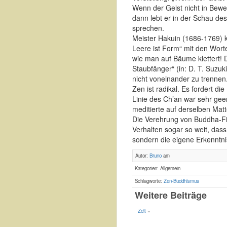
Wenn der Geist nicht in Beweg
dann lebt er in der Schau de
sprechen.
Meister Hakuin (1686-1769) 
Leere ist Form“ mit den Worte
wie man auf Bäume klettert! D
Staubfänger“ (in: D. T. Suzuk
nicht voneinander zu trenne
Zen ist radikal. Es fordert 
Linie des Ch’an war sehr gee
meditierte auf derselben Matt
Die Verehrung von Buddha-Fi
Verhalten sogar so weit, dass
sondern die eigene Erkenntni
Autor:
Bruno
am
Kategorien: Allgemein
Schlagworte:
Zen-Buddhismus
Weitere Beiträge
Zeit
«