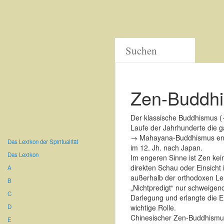
Zen-Buddh
Der klassische Buddhismus (→
Laufe der Jahrhunderte die ga
→ Mahayana-Buddhismus entwi
Das Lexikon der Spiritualität
im 12. Jh. nach Japan.
Das Lexikon
Im engeren Sinne ist Zen kei
direkten Schau oder Einsicht 
A
außerhalb der orthodoxen Le
B
„Nichtpredigt“ nur schweigen
C
Darlegung und erlangte die Er
D
wichtige Rolle.
Chinesischer Zen-Buddhismus
E