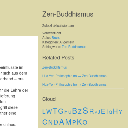
Zen-Buddhismus
Zuletzt aktualisiert am
Veröffentlicht
Autor:
Bruno
Kategorien: Allgemein
Schlagworte:
Zen-Buddhismus
Related Posts
einflusste im
Zen-Buddhismus
der sich aus dem
Hua-Yen-Philosophie im → Zen-Buddhismus
erband – erst
Hua-Yen-Philosophie im → Zen-Buddhismus
hr die Lehre der
lieferung
Cloud
ten
S
riff diese
T
B
G
H
E
R
W
Z
L
I
F
J
Y
U
Q
ther eine
V
M
A
K
C
D
N
O
P
r chines.