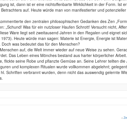
ung ist, dann ist er eine nichtoffenbarte Wirklichkeit in der Form. Ist 
s Betrachters auf. Heute würde man von manifestierter und potenzieller
kommentierte den zentralen philosophischen Gedanken des Zen „Form 
n: „Schund! Was für ein nutzloser Haufen Schrott! Versucht nicht, Affe
iese Ware liegt seit zweitausend Jahren in den Regalen und eignet sic
i 1973). Heute würde man sagen: Materie ist Energie, Energie ist Mate
n. Doch was bedeutet das für den Menschen?
die Menschen auf, die Welt immer wieder auf neue Weise zu sehen. Gerad
rdet. Das Leben eines Mönches bestand aus harter körperlicher Arbeit. 
e, flickte seine Robe und pflanzte Gemüse an. Seine Lehrer teilten die 
guren und komplexen Ritualen wurde vollkommen abgelehnt; gelegentl
 hl. Schriften verbrannt wurden, denn nicht das auswendig gelernte Wi
s.
»
Ze