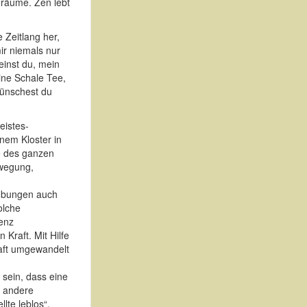
Träume. Zen lebt
 Zeitlang her,
ir niemals nur
einst du, mein
ine Schale Tee,
wünschest du
eistes-
nem Kloster in
e des ganzen
ewegung,
sübungen auch
olche
senz
Kraft. Mit Hilfe
raft umgewandelt
 sein, dass eine
e andere
lte leblos“.