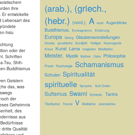
taoistischem
(griech.,
(arab.),
urden ihre
 Er entwickelte
(hebr.)
A
d Lebensart des
(nord.),
Augenblicks
auch
gründete
Buddhismus,
Enneagramm,
Erfahrung
hen-hsiu
Europa
Glaubensvorstellungen
Georg
Gnosis,
gnostische
Gurdjieff,
Heiliger
Kosmogonie
uchtung
Kunst
Lama
Kreuz
magische
Meditation
ition oder der
Meister,
Mystik
Philosophie
l. Schriften
Mythen
Osho
Schamanismus
a-Tsu, Shih-
Praxis
Psychologie
 Zen-Buddhismus
Spiritualität
Schulen
iven Geistern
spirituelle
uche das, was
Sprache,
Sufi-Orden
Swami
ngswegs
Sufismus
Tantra
Symbole,
 noch der
V
ieses Geheimnis
Tibetischer
Trance
Weibliche
„kosmisches
senheit, des
indernisse aus
 Bedürfnisse
dritte Qualität
erfahren und