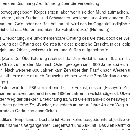
schen des Dschuang Ze. Hui-neng über die Versenkung:
 bewegungslosem Körper sitzen, aber wenn sie den Mund aufmachen, 
anderen, über Stärken und Schwächen, Vorlieben und Abneigungen. Die
am Geist oder der Reinheit haftet, wird das im Gegenteil lediglich 
che ist das Gehen und nicht die Fußabdrücke.“ (Hui-neng)
he Erleuchtung, die unvorhersehbare Öffnung des Geistes, doch der We
bung der Öffnung des Geistes für diese plötzliche Einsicht, in der jegli
jekt und Objekt, zwischen Innen und Außen aufgehoben ist.
(Zen): Der Überlieferung nach soll der Zen-Buddhismus im 6. Jh. mit
 China zum ersten Mal nach Osten gezogen sein. 600 Jahre später, im 
an. Nach weiteren 600 Jahren kam Zen über den Pazifik nach Westen u
0. Jh. erreichte er auch Deutschland; hier wird die Zen-Meditation sogar
äger).
Westen war der 1966 verstorbene D.T. → Suzuki, dessen „Essays in Z
sehen wurden (und erst in den 1990er-Jahren in vollständiger dt. Übe
er Weg der direkten Erleuchtung ist, wird Gelehrsamkeit keineswegs f
ch hoch gelehrte Zen-Bücher, die jedoch immer auf ihre Art den Weg zur
 paradoxe Gedanken ausdrücken.
 radikaler Empirismus. Deshalb ist Raum keine ausgedehnte objektive 
erlauf namens Vergangenheit, Gegenwart und Zukunft. Das Zen kennt k