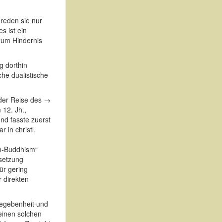
reden sie nur
s ist ein
zum Hindernis
g dorthin
che dualistische
 der Reise des →
12. Jh.,
nd fasste zuerst
 in christl.
en-Buddhism“
rsetzung
ür gering
 direkten
Gegebenheit und
einen solchen