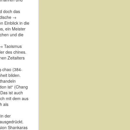
nd doch das
odische →
 Einblick in die
us, ein Meister
achen und die
n → Taoismus
er des chines.
nen Zeitalters
g-chao (384-
eit bilden.
hthandeln
ion ist“ (Chang
 Das ist auch
eich mit dem aus
h als
in der
ausgedrückt.
ision Shankaras